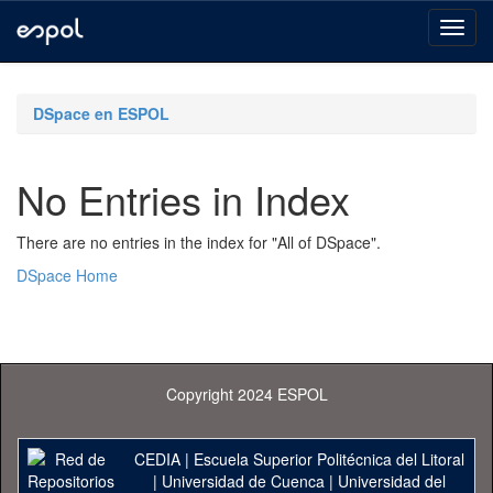
Skip
navigation
DSpace en ESPOL
No Entries in Index
There are no entries in the index for "All of DSpace".
DSpace Home
Copyright 2024 ESPOL
CEDIA
|
Escuela Superior Politécnica del Litoral
|
Universidad de Cuenca
|
Universidad del