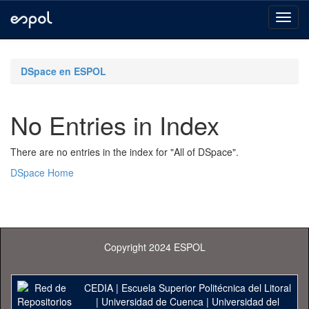
Skip
navigation
DSpace en ESPOL
No Entries in Index
There are no entries in the index for "All of DSpace".
DSpace Home
Copyright 2024 ESPOL
CEDIA
|
Escuela Superior Politécnica del Litoral
|
Universidad de Cuenca
|
Universidad del