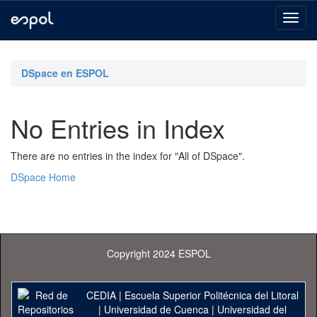
Skip
navigation
DSpace en ESPOL
No Entries in Index
There are no entries in the index for "All of DSpace".
DSpace Home
Copyright 2024 ESPOL
CEDIA
|
Escuela Superior Politécnica del Litoral
|
Universidad de Cuenca
|
Universidad del