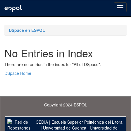
Skip
navigation
DSpace en ESPOL
No Entries in Index
There are no entries in the index for "All of DSpace".
DSpace Home
Copyright 2024 ESPOL
CEDIA
|
Escuela Superior Politécnica del Litoral
|
Universidad de Cuenca
|
Universidad del