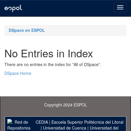
Skip
navigation
DSpace en ESPOL
No Entries in Index
There are no entries in the index for "All of DSpace".
DSpace Home
Copyright 2024 ESPOL
CEDIA
|
Escuela Superior Politécnica del Litoral
|
Universidad de Cuenca
|
Universidad del