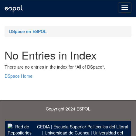
Skip
navigation
DSpace en ESPOL
No Entries in Index
There are no entries in the index for "All of DSpace".
DSpace Home
Copyright 2024 ESPOL
CEDIA
|
Escuela Superior Politécnica del Litoral
|
Universidad de Cuenca
|
Universidad del