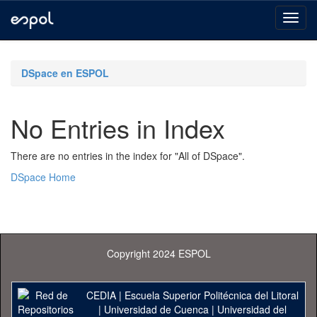
Skip
navigation
DSpace en ESPOL
No Entries in Index
There are no entries in the index for "All of DSpace".
DSpace Home
Copyright 2024 ESPOL
CEDIA
|
Escuela Superior Politécnica del Litoral
|
Universidad de Cuenca
|
Universidad del