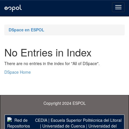
Skip
navigation
DSpace en ESPOL
No Entries in Index
There are no entries in the index for "All of DSpace".
DSpace Home
Copyright 2024 ESPOL
CEDIA
|
Escuela Superior Politécnica del Litoral
|
Universidad de Cuenca
|
Universidad del