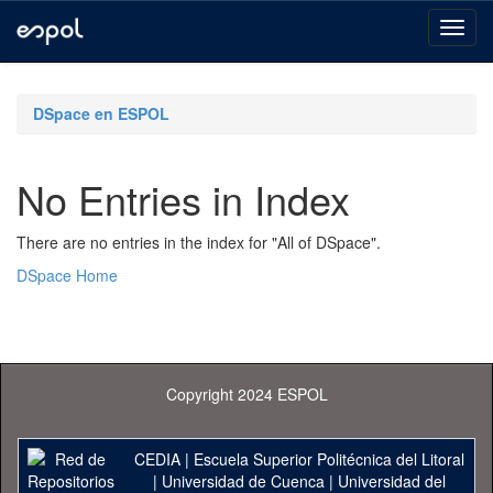
Skip
navigation
DSpace en ESPOL
No Entries in Index
There are no entries in the index for "All of DSpace".
DSpace Home
Copyright 2024 ESPOL
CEDIA
|
Escuela Superior Politécnica del Litoral
|
Universidad de Cuenca
|
Universidad del