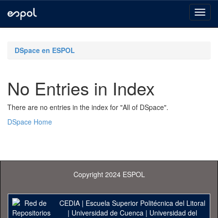
Skip
navigation
DSpace en ESPOL
No Entries in Index
There are no entries in the index for "All of DSpace".
DSpace Home
Copyright 2024 ESPOL
CEDIA
|
Escuela Superior Politécnica del Litoral
|
Universidad de Cuenca
|
Universidad del