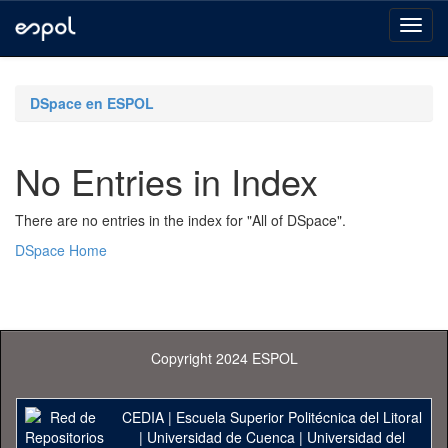
Skip
navigation
DSpace en ESPOL
No Entries in Index
There are no entries in the index for "All of DSpace".
DSpace Home
Copyright 2024 ESPOL
CEDIA
|
Escuela Superior Politécnica del Litoral
|
Universidad de Cuenca
|
Universidad del