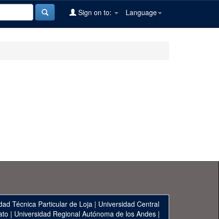
Sign on to:
Language
dad Técnica Particular de Loja
|
Universidad Central
ato
|
Universidad Regional Autónoma de los Andes
|