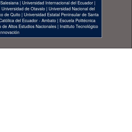
 Salesiana
|
Universidad Internacional del Ecuador
|
|
Universidad de Otavalo
|
Universidad Nacional del
co de Quito
|
Universidad Estatal Peninsular de Santa
 Católica del Ecuador - Ambato
|
Escuela Politécnica
to de Altos Estudios Nacionales
|
Instituto Tecnológico
 Innovación