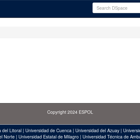
Copyright 2024 ESPOL
 del Litoral
|
Universidad de Cuenca
|
Universidad del Azuay
|
Universi
el Norte
|
Universidad Estatal de Milagro
|
Universidad Técnica de Amb