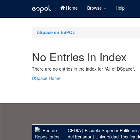
Home
Browse
Help
Skip
navigation
DSpace en ESPOL
No Entries in Index
There are no entries in the index for "All of DSpace".
DSpace Home
CEDIA
|
Escuela Superior Politécnica
del Ecuador
|
Universidad Técnica d