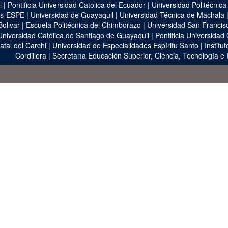
l
|
Pontificia Universidad Catolica del Ecuador
|
Universidad Politécnica
as-ESPE
|
Universidad de Guayaquil
|
Universidad Técnica de Machala
Bolivar
|
Escuela Politécnica del Chimborazo
|
Universidad San Francis
Universidad Católica de Santiago de Guayaquil
|
Pontificia Universidad
atal del Carchi
|
Universidad de Especialidades Espíritu Santo
|
Institu
Cordillera
|
Secretaría Educación Superior, Ciencia, Tecnología e