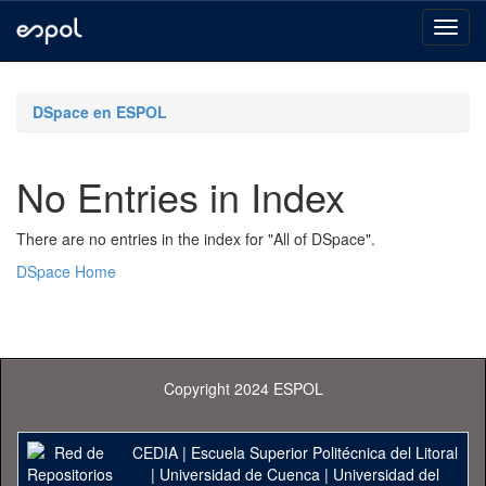
Skip
navigation
DSpace en ESPOL
No Entries in Index
There are no entries in the index for "All of DSpace".
DSpace Home
Copyright 2024 ESPOL
CEDIA
|
Escuela Superior Politécnica del Litoral
|
Universidad de Cuenca
|
Universidad del