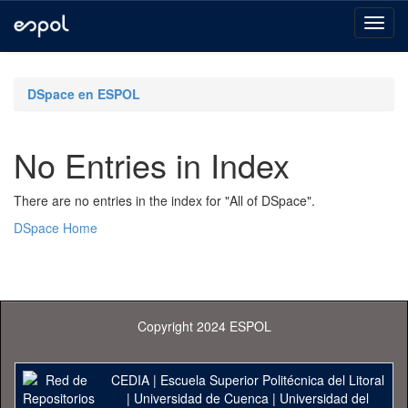
Skip
navigation
DSpace en ESPOL
No Entries in Index
There are no entries in the index for "All of DSpace".
DSpace Home
Copyright 2024 ESPOL
CEDIA
|
Escuela Superior Politécnica del Litoral
|
Universidad de Cuenca
|
Universidad del