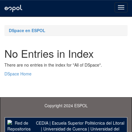
Skip
navigation
DSpace en ESPOL
No Entries in Index
There are no entries in the index for "All of DSpace".
DSpace Home
Copyright 2024 ESPOL
CEDIA
|
Escuela Superior Politécnica del Litoral
|
Universidad de Cuenca
|
Universidad del