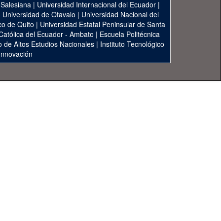
 Salesiana
|
Universidad Internacional del Ecuador
|
|
Universidad de Otavalo
|
Universidad Nacional del
co de Quito
|
Universidad Estatal Peninsular de Santa
 Católica del Ecuador - Ambato
|
Escuela Politécnica
to de Altos Estudios Nacionales
|
Instituto Tecnológico
 Innovación