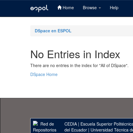
Home
Browse
Help
Skip
navigation
DSpace en ESPOL
No Entries in Index
There are no entries in the index for "All of DSpace".
DSpace Home
CEDIA
|
Escuela Superior Politécnica
del Ecuador
|
Universidad Técnica d