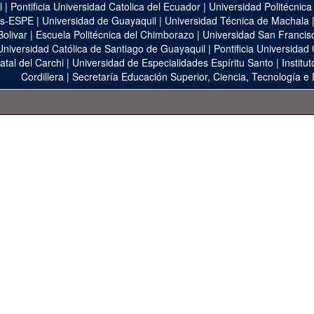
l
|
Pontificia Universidad Catolica del Ecuador
|
Universidad Politécnica
as-ESPE
|
Universidad de Guayaquil
|
Universidad Técnica de Machala
Bolivar
|
Escuela Politécnica del Chimborazo
|
Universidad San Francis
Universidad Católica de Santiago de Guayaquil
|
Pontificia Universidad
atal del Carchi
|
Universidad de Especialidades Espíritu Santo
|
Institu
Cordillera
|
Secretaría Educación Superior, Ciencia, Tecnología e