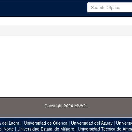
Copyright 2024 ESPOL
 del Litoral
|
Universidad de Cuenca
|
Universidad del Azuay
|
Universi
el Norte
|
Universidad Estatal de Milagro
|
Universidad Técnica de Amb