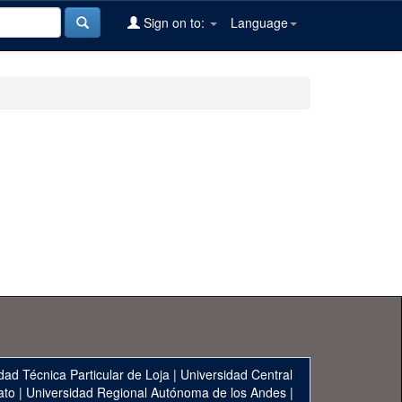
Sign on to:
Language
dad Técnica Particular de Loja
|
Universidad Central
ato
|
Universidad Regional Autónoma de los Andes
|