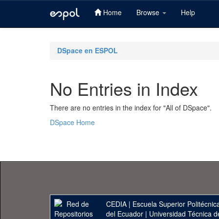
Home
Browse
Help
Skip
navigation
DSpace en ESPOL
No Entries in Index
There are no entries in the index for "All of DSpace".
DSpace Home
CEDIA
|
Escuela Superior Politécnica
del Ecuador
|
Universidad Técnica d