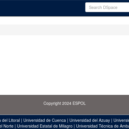
Copyright 2024 ESPOL
 del Litoral
|
Universidad de Cuenca
|
Universidad del Azuay
|
Universi
el Norte
|
Universidad Estatal de Milagro
|
Universidad Técnica de Amb