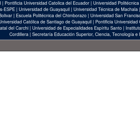
l
|
Pontificia Universidad Catolica del Ecuador
|
Universidad Politécnica
as-ESPE
|
Universidad de Guayaquil
|
Universidad Técnica de Machala
Bolivar
|
Escuela Politécnica del Chimborazo
|
Universidad San Francis
Universidad Católica de Santiago de Guayaquil
|
Pontificia Universidad
atal del Carchi
|
Universidad de Especialidades Espíritu Santo
|
Institu
Cordillera
|
Secretaría Educación Superior, Ciencia, Tecnología e