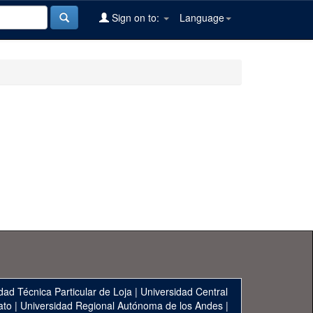
Sign on to:
Language
dad Técnica Particular de Loja
|
Universidad Central
ato
|
Universidad Regional Autónoma de los Andes
|