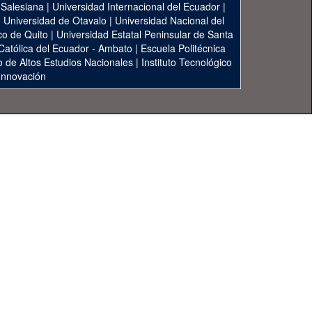
 Salesiana
|
Universidad Internacional del Ecuador
|
|
Universidad de Otavalo
|
Universidad Nacional del
co de Quito
|
Universidad Estatal Peninsular de Santa
 Católica del Ecuador - Ambato
|
Escuela Politécnica
to de Altos Estudios Nacionales
|
Instituto Tecnológico
 Innovación