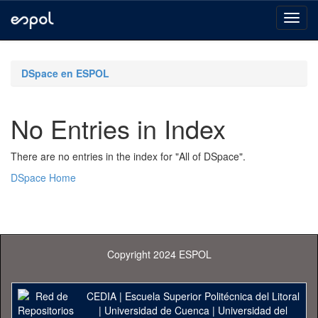
Skip
navigation
DSpace en ESPOL
No Entries in Index
There are no entries in the index for "All of DSpace".
DSpace Home
Copyright 2024 ESPOL
CEDIA
|
Escuela Superior Politécnica del Litoral
|
Universidad de Cuenca
|
Universidad del