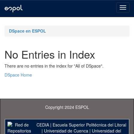
Skip
navigation
DSpace en ESPOL
No Entries in Index
There are no entries in the index for "All of DSpace".
DSpace Home
Copyright 2024 ESPOL
CEDIA
|
Escuela Superior Politécnica del Litoral
|
Universidad de Cuenca
|
Universidad del