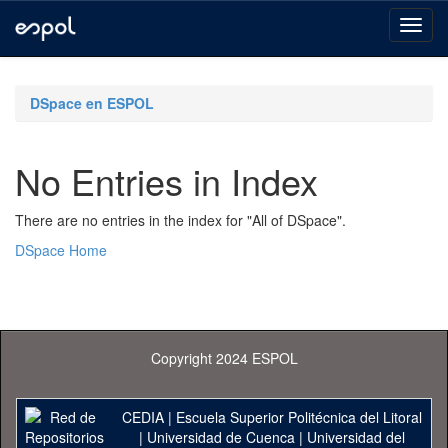
Skip
navigation
DSpace en ESPOL
No Entries in Index
There are no entries in the index for "All of DSpace".
DSpace Home
Copyright 2024 ESPOL
CEDIA
|
Escuela Superior Politécnica del Litoral
|
Universidad de Cuenca
|
Universidad del