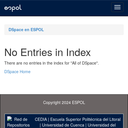
Skip
navigation
DSpace en ESPOL
No Entries in Index
There are no entries in the index for "All of DSpace".
DSpace Home
Copyright 2024 ESPOL
CEDIA
|
Escuela Superior Politécnica del Litoral
|
Universidad de Cuenca
|
Universidad del