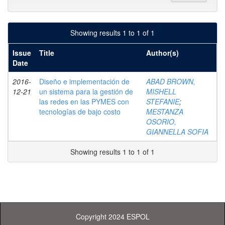
Showing results 1 to 1 of 1
Issue
Title
Author(s)
Date
2016-
Diseño e implementación de
ABAD BROWN,
12-21
un sistema para la gestión de
MISHELL
las redes en las PYMES con
STEFANIE
;
tecnologías de bajo costo
MESTANZA
OSORIO,
GIANNELLA SOFIA
Showing results 1 to 1 of 1
Copyright 2024 ESPOL