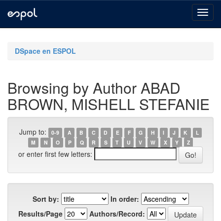
Skip
navigation
DSpace en ESPOL
Browsing by Author ABAD
BROWN, MISHELL STEFANIE
Jump to:
0-9
A
B
C
D
E
F
G
H
I
J
K
L
M
N
O
P
Q
R
S
T
U
V
W
X
Y
Z
or enter first few letters:
Sort by:
In order:
Results/Page
Authors/Record: