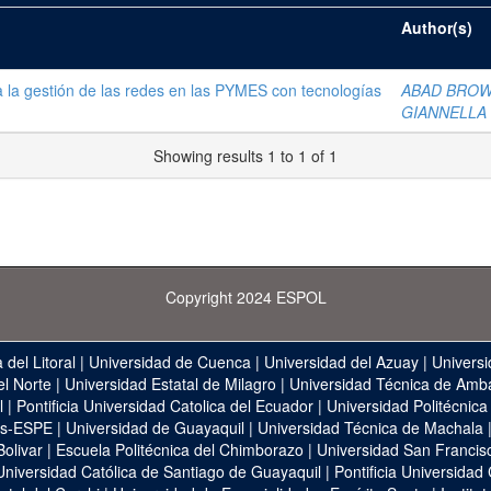
Author(s)
 la gestión de las redes en las PYMES con tecnologías
ABAD BROW
GIANNELLA
Showing results 1 to 1 of 1
Copyright 2024 ESPOL
 del Litoral
|
Universidad de Cuenca
|
Universidad del Azuay
|
Universi
el Norte
|
Universidad Estatal de Milagro
|
Universidad Técnica de Amb
l
|
Pontificia Universidad Catolica del Ecuador
|
Universidad Politécnica
as-ESPE
|
Universidad de Guayaquil
|
Universidad Técnica de Machala
Bolivar
|
Escuela Politécnica del Chimborazo
|
Universidad San Francis
Universidad Católica de Santiago de Guayaquil
|
Pontificia Universidad