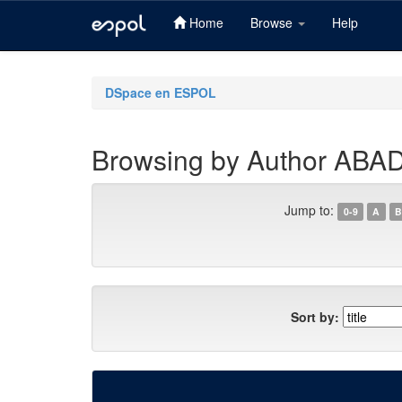
Home
Browse
Help
Skip
navigation
DSpace en ESPOL
Browsing by Author AB
Jump to:
0-9
A
B
Sort by: