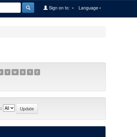
Sign on to:
Language
U
V
W
X
Y
Z
: