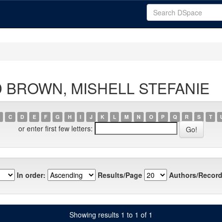
AD BROWN, MISHELL STEFANIE
C
D
E
F
G
H
I
J
K
L
M
N
O
P
Q
R
S
T
or enter first few letters:
In order:
Results/Page
Authors/Record
Showing results 1 to 1 of 1