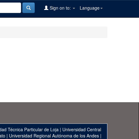
Sign on to:
Language
dad Técnica Particular de Loja
|
Universidad Central
ato
|
Universidad Regional Autónoma de los Andes
|