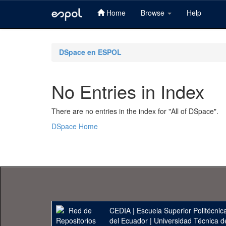
Home
Browse
Help
Skip
navigation
DSpace en ESPOL
No Entries in Index
There are no entries in the index for "All of DSpace".
DSpace Home
CEDIA
|
Escuela Superior Politécnica
del Ecuador
|
Universidad Técnica d