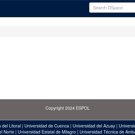
Copyright 2024 ESPOL
 del Litoral
|
Universidad de Cuenca
|
Universidad del Azuay
|
Universi
el Norte
|
Universidad Estatal de Milagro
|
Universidad Técnica de Amb