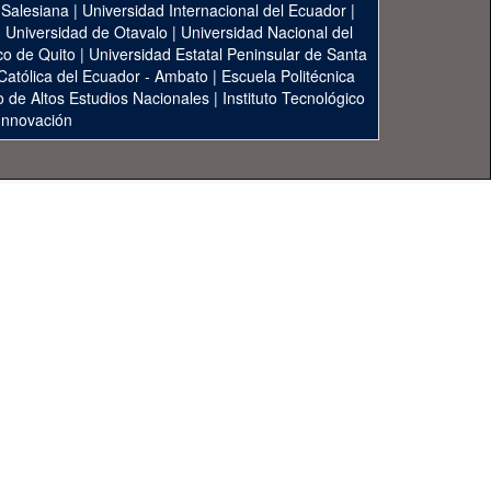
 Salesiana
|
Universidad Internacional del Ecuador
|
|
Universidad de Otavalo
|
Universidad Nacional del
co de Quito
|
Universidad Estatal Peninsular de Santa
 Católica del Ecuador - Ambato
|
Escuela Politécnica
to de Altos Estudios Nacionales
|
Instituto Tecnológico
 Innovación