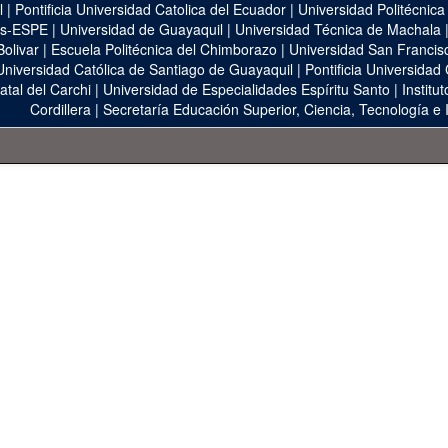
l
|
Pontificia Universidad Catolica del Ecuador
|
Universidad Politécnica
as-ESPE
|
Universidad de Guayaquil
|
Universidad Técnica de Machala
Bolivar
|
Escuela Politécnica del Chimborazo
|
Universidad San Francis
Universidad Católica de Santiago de Guayaquil
|
Pontificia Universidad
atal del Carchi
|
Universidad de Especialidades Espíritu Santo
|
Institu
Cordillera
|
Secretaría Educación Superior, Ciencia, Tecnología e