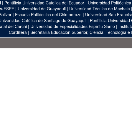
l
|
Pontificia Universidad Catolica del Ecuador
|
Universidad Politécnica
as-ESPE
|
Universidad de Guayaquil
|
Universidad Técnica de Machala
Bolivar
|
Escuela Politécnica del Chimborazo
|
Universidad San Francis
Universidad Católica de Santiago de Guayaquil
|
Pontificia Universidad
atal del Carchi
|
Universidad de Especialidades Espíritu Santo
|
Institu
Cordillera
|
Secretaría Educación Superior, Ciencia, Tecnología e