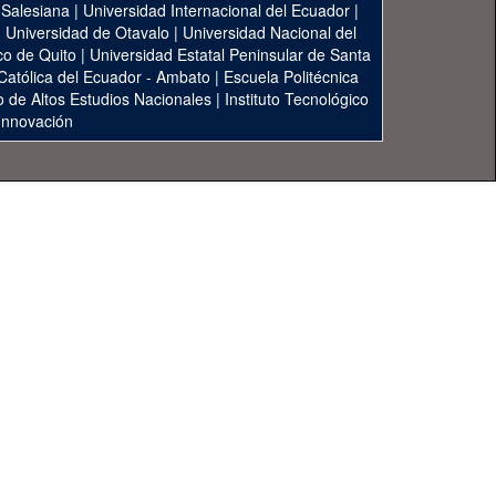
 Salesiana
|
Universidad Internacional del Ecuador
|
|
Universidad de Otavalo
|
Universidad Nacional del
co de Quito
|
Universidad Estatal Peninsular de Santa
 Católica del Ecuador - Ambato
|
Escuela Politécnica
to de Altos Estudios Nacionales
|
Instituto Tecnológico
 Innovación