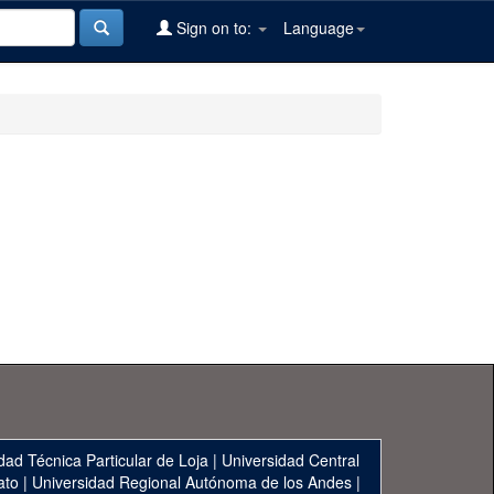
Sign on to:
Language
dad Técnica Particular de Loja
|
Universidad Central
ato
|
Universidad Regional Autónoma de los Andes
|