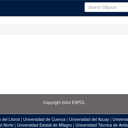
Copyright 2024 ESPOL
 del Litoral
|
Universidad de Cuenca
|
Universidad del Azuay
|
Universi
el Norte
|
Universidad Estatal de Milagro
|
Universidad Técnica de Amb