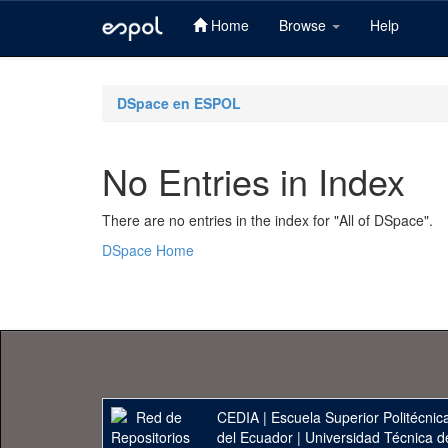
Home
Browse
Help
Skip
navigation
DSpace en ESPOL
No Entries in Index
There are no entries in the index for "All of DSpace".
DSpace Home
CEDIA
|
Escuela Superior Politécnica
del Ecuador
|
Universidad Técnica d