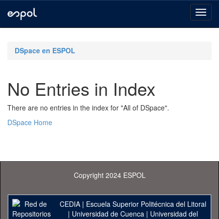
Skip
navigation
DSpace en ESPOL
No Entries in Index
There are no entries in the index for "All of DSpace".
DSpace Home
Copyright 2024 ESPOL
CEDIA
|
Escuela Superior Politécnica del Litoral
|
Universidad de Cuenca
|
Universidad del