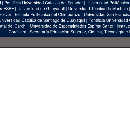
l
|
Pontificia Universidad Catolica del Ecuador
|
Universidad Politécnica
as-ESPE
|
Universidad de Guayaquil
|
Universidad Técnica de Machala
Bolivar
|
Escuela Politécnica del Chimborazo
|
Universidad San Francis
Universidad Católica de Santiago de Guayaquil
|
Pontificia Universidad
atal del Carchi
|
Universidad de Especialidades Espíritu Santo
|
Institu
Cordillera
|
Secretaría Educación Superior, Ciencia, Tecnología e