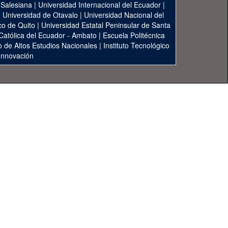
 Salesiana
|
Universidad Internacional del Ecuador
|
|
Universidad de Otavalo
|
Universidad Nacional del
co de Quito
|
Universidad Estatal Peninsular de Santa
 Católica del Ecuador - Ambato
|
Escuela Politécnica
to de Altos Estudios Nacionales
|
Instituto Tecnológico
 Innovación