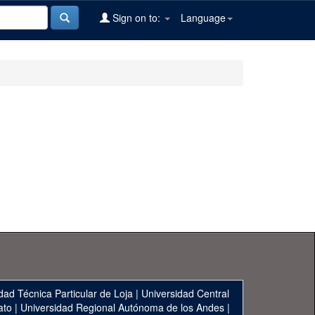
Sign on to:
Language
dad Técnica Particular de Loja
|
Universidad Central
ato
|
Universidad Regional Autónoma de los Andes
|