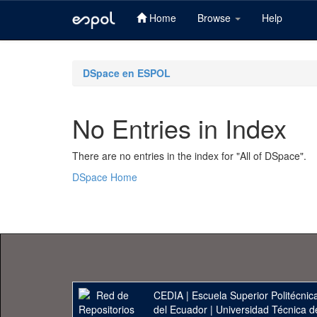
Home
Browse
Help
Skip
navigation
DSpace en ESPOL
No Entries in Index
There are no entries in the index for "All of DSpace".
DSpace Home
CEDIA
|
Escuela Superior Politécnica
del Ecuador
|
Universidad Técnica d