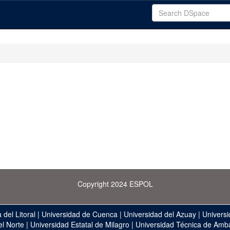
Copyright 2024 ESPOL
 del Litoral
|
Universidad de Cuenca
|
Universidad del Azuay
|
Universi
el Norte
|
Universidad Estatal de Milagro
|
Universidad Técnica de Amb