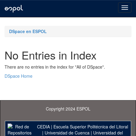
Skip
navigation
DSpace en ESPOL
No Entries in Index
There are no entries in the index for "All of DSpace".
DSpace Home
Copyright 2024 ESPOL
CEDIA
|
Escuela Superior Politécnica del Litoral
|
Universidad de Cuenca
|
Universidad del