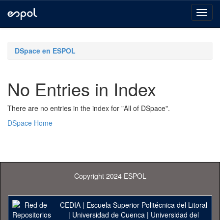
Skip
navigation
DSpace en ESPOL
No Entries in Index
There are no entries in the index for "All of DSpace".
DSpace Home
Copyright 2024 ESPOL
CEDIA
|
Escuela Superior Politécnica del Litoral
|
Universidad de Cuenca
|
Universidad del