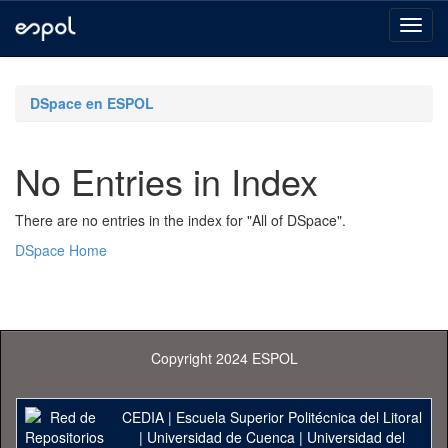
Skip
navigation
DSpace en ESPOL
No Entries in Index
There are no entries in the index for "All of DSpace".
DSpace Home
Copyright 2024 ESPOL
CEDIA
|
Escuela Superior Politécnica del Litoral
|
Universidad de Cuenca
|
Universidad del