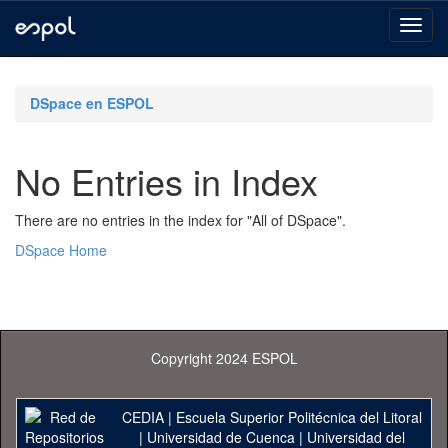
Skip
navigation
DSpace en ESPOL
No Entries in Index
There are no entries in the index for "All of DSpace".
DSpace Home
Copyright 2024 ESPOL
CEDIA
|
Escuela Superior Politécnica del Litoral
|
Universidad de Cuenca
|
Universidad del