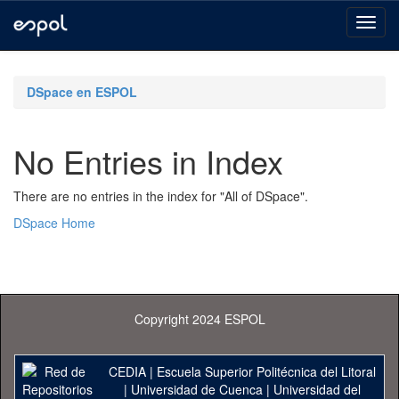
Skip
navigation
DSpace en ESPOL
No Entries in Index
There are no entries in the index for "All of DSpace".
DSpace Home
Copyright 2024 ESPOL
CEDIA
|
Escuela Superior Politécnica del Litoral
|
Universidad de Cuenca
|
Universidad del