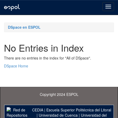
Skip
navigation
DSpace en ESPOL
No Entries in Index
There are no entries in the index for "All of DSpace".
DSpace Home
Copyright 2024 ESPOL
CEDIA
|
Escuela Superior Politécnica del Litoral
|
Universidad de Cuenca
|
Universidad del