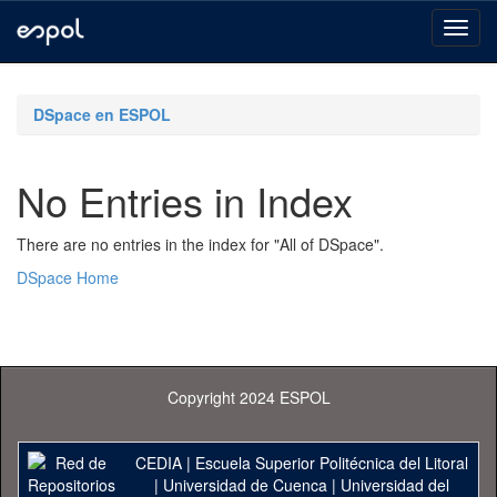
Skip
navigation
DSpace en ESPOL
No Entries in Index
There are no entries in the index for "All of DSpace".
DSpace Home
Copyright 2024 ESPOL
CEDIA
|
Escuela Superior Politécnica del Litoral
|
Universidad de Cuenca
|
Universidad del