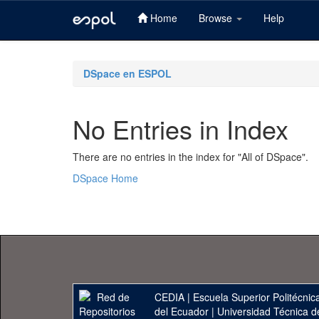
Home
Browse
Help
Skip
navigation
DSpace en ESPOL
No Entries in Index
There are no entries in the index for "All of DSpace".
DSpace Home
CEDIA
|
Escuela Superior Politécnica
del Ecuador
|
Universidad Técnica d