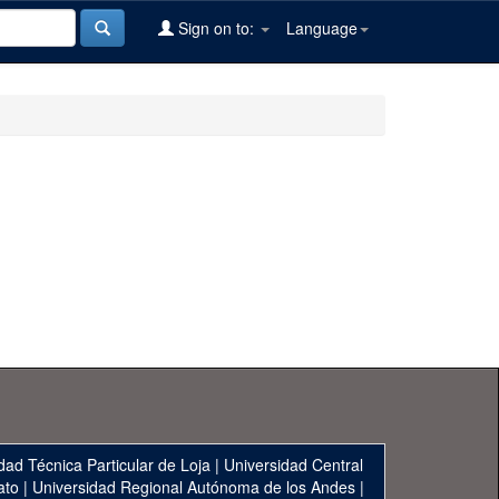
Sign on to:
Language
dad Técnica Particular de Loja
|
Universidad Central
ato
|
Universidad Regional Autónoma de los Andes
|