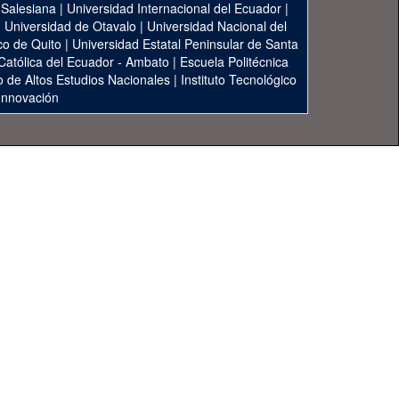
 Salesiana
|
Universidad Internacional del Ecuador
|
|
Universidad de Otavalo
|
Universidad Nacional del
co de Quito
|
Universidad Estatal Peninsular de Santa
 Católica del Ecuador - Ambato
|
Escuela Politécnica
to de Altos Estudios Nacionales
|
Instituto Tecnológico
 Innovación