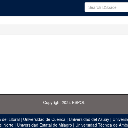
Copyright 2024 ESPOL
 del Litoral
|
Universidad de Cuenca
|
Universidad del Azuay
|
Universi
el Norte
|
Universidad Estatal de Milagro
|
Universidad Técnica de Amb