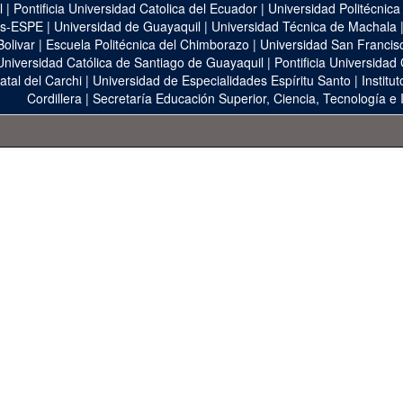
l
|
Pontificia Universidad Catolica del Ecuador
|
Universidad Politécnica
as-ESPE
|
Universidad de Guayaquil
|
Universidad Técnica de Machala
Bolivar
|
Escuela Politécnica del Chimborazo
|
Universidad San Francis
Universidad Católica de Santiago de Guayaquil
|
Pontificia Universidad
atal del Carchi
|
Universidad de Especialidades Espíritu Santo
|
Institu
Cordillera
|
Secretaría Educación Superior, Ciencia, Tecnología e