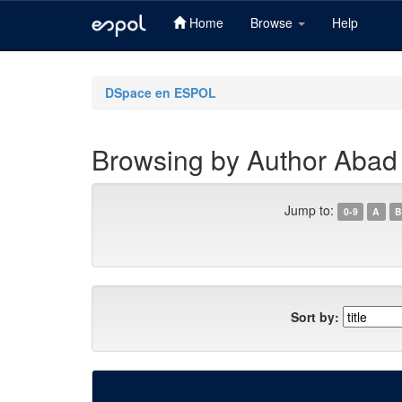
Home
Browse
Help
Skip
navigation
DSpace en ESPOL
Browsing by Author Abad 
Jump to:
0-9
A
B
Sort by: