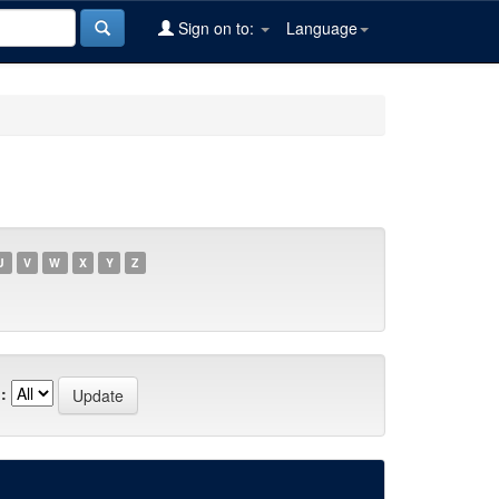
Sign on to:
Language
U
V
W
X
Y
Z
: