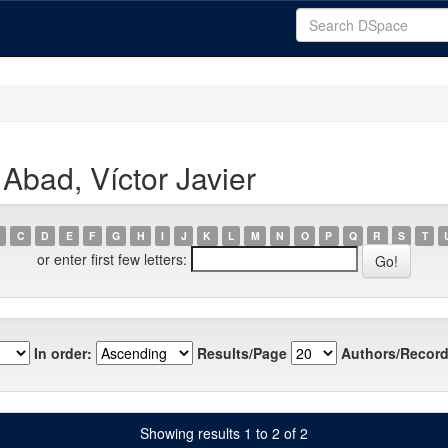
Abad, Víctor Javier
C
D
E
F
G
H
I
J
K
L
M
N
O
P
Q
R
S
T
or enter first few letters:
In order:
Results/Page
Authors/Record
Showing results 1 to 2 of 2