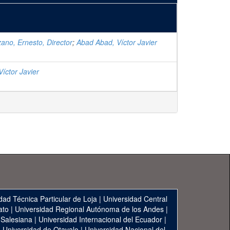
ano, Ernesto, Director
;
Abad Abad, Víctor Javier
íctor Javier
dad Técnica Particular de Loja
|
Universidad Central
ato
|
Universidad Regional Autónoma de los Andes
|
 Salesiana
|
Universidad Internacional del Ecuador
|
|
Universidad de Otavalo
|
Universidad Nacional del