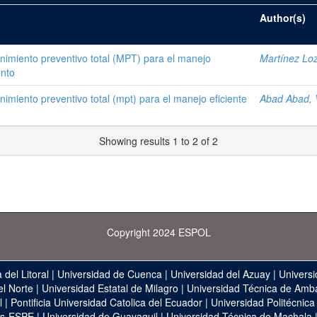
Author(s)
imiento preventivo total (MPT) para el manejo
Martínez Loz
ento
miento preventivo total (mpt) para el manejo eficiente
Abad Abad, V
Showing results 1 to 2 of 2
Copyright 2024 ESPOL
 del Litoral
|
Universidad de Cuenca
|
Universidad del Azuay
|
Universi
el Norte
|
Universidad Estatal de Milagro
|
Universidad Técnica de Amb
l
|
Pontificia Universidad Catolica del Ecuador
|
Universidad Politécnica
as-ESPE
|
Universidad de Guayaquil
|
Universidad Técnica de Machala