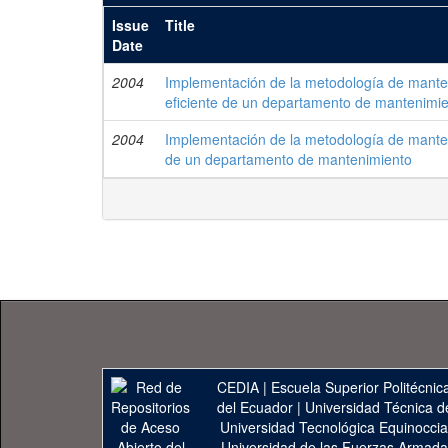
Issue
Title
Date
2004
Implementación de la metodología de manten
eficiente de un departamento de mantenimi
2004
Implementación de la metodología de manteni
de un departamento de mantenimiento
CEDIA
|
Escuela Superior Politécnica
del Ecuador
|
Universidad Técnica d
Universidad Tecnológica Equinoccia
Universidad de las Fuerzas Armad