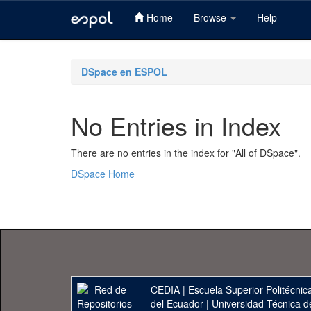
Home
Browse
Help
Skip
navigation
DSpace en ESPOL
No Entries in Index
There are no entries in the index for "All of DSpace".
DSpace Home
CEDIA
|
Escuela Superior Politécnica
del Ecuador
|
Universidad Técnica d