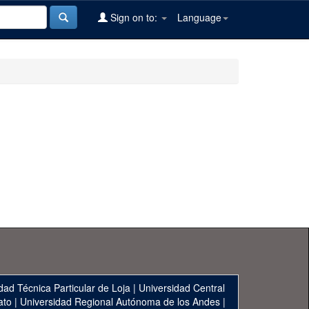
Sign on to:
Language
dad Técnica Particular de Loja
|
Universidad Central
ato
|
Universidad Regional Autónoma de los Andes
|