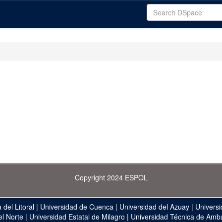
Copyright 2024 ESPOL
 del Litoral
|
Universidad de Cuenca
|
Universidad del Azuay
|
Universi
el Norte
|
Universidad Estatal de Milagro
|
Universidad Técnica de Amb