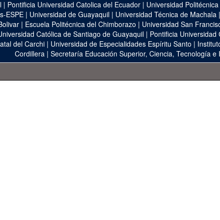
l
|
Pontificia Universidad Catolica del Ecuador
|
Universidad Politécnica
as-ESPE
|
Universidad de Guayaquil
|
Universidad Técnica de Machala
Bolivar
|
Escuela Politécnica del Chimborazo
|
Universidad San Francis
Universidad Católica de Santiago de Guayaquil
|
Pontificia Universidad
atal del Carchi
|
Universidad de Especialidades Espíritu Santo
|
Institu
Cordillera
|
Secretaría Educación Superior, Ciencia, Tecnología e