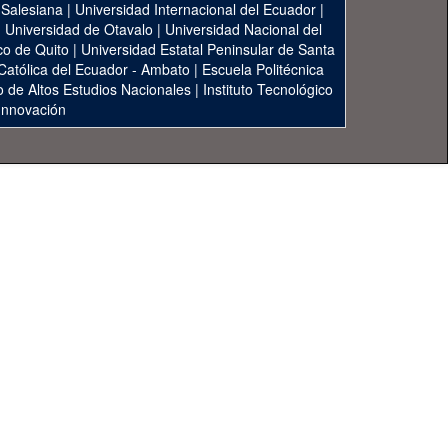
 Salesiana
|
Universidad Internacional del Ecuador
|
|
Universidad de Otavalo
|
Universidad Nacional del
co de Quito
|
Universidad Estatal Peninsular de Santa
 Católica del Ecuador - Ambato
|
Escuela Politécnica
to de Altos Estudios Nacionales
|
Instituto Tecnológico
 Innovación