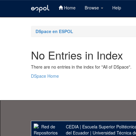
Home
Browse
Help
Skip
navigation
DSpace en ESPOL
No Entries in Index
There are no entries in the index for "All of DSpace".
DSpace Home
CEDIA
|
Escuela Superior Politécnica
del Ecuador
|
Universidad Técnica d