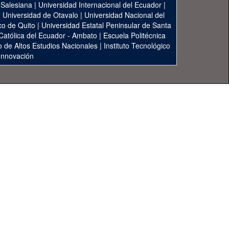
 Salesiana
|
Universidad Internacional del Ecuador
|
|
Universidad de Otavalo
|
Universidad Nacional del
co de Quito
|
Universidad Estatal Peninsular de Santa
 Católica del Ecuador - Ambato
|
Escuela Politécnica
to de Altos Estudios Nacionales
|
Instituto Tecnológico
 Innovación