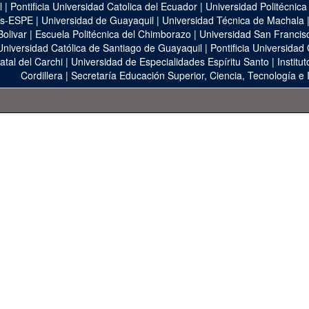
l
|
Pontificia Universidad Catolica del Ecuador
|
Universidad Politécnica
as-ESPE
|
Universidad de Guayaquil
|
Universidad Técnica de Machala
Bolivar
|
Escuela Politécnica del Chimborazo
|
Universidad San Francis
Universidad Católica de Santiago de Guayaquil
|
Pontificia Universidad
atal del Carchi
|
Universidad de Especialidades Espíritu Santo
|
Institu
Cordillera
|
Secretaría Educación Superior, Ciencia, Tecnología e