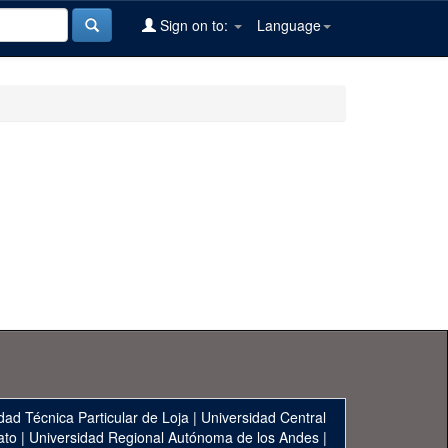
Sign on to:
Language
dad Técnica Particular de Loja
|
Universidad Central
ato
|
Universidad Regional Autónoma de los Andes
|