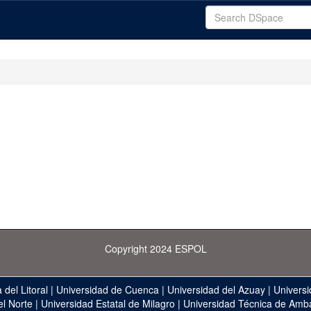
Copyright 2024 ESPOL
 del Litoral
|
Universidad de Cuenca
|
Universidad del Azuay
|
Universi
el Norte
|
Universidad Estatal de Milagro
|
Universidad Técnica de Amb