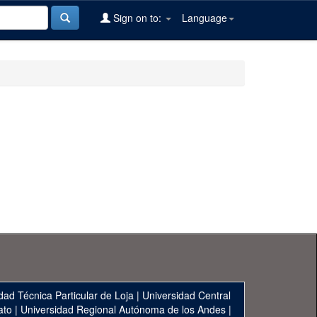
Sign on to:
Language
dad Técnica Particular de Loja
|
Universidad Central
ato
|
Universidad Regional Autónoma de los Andes
|