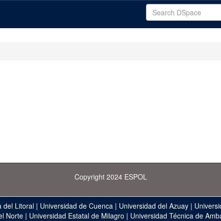
Copyright 2024 ESPOL
 del Litoral
|
Universidad de Cuenca
|
Universidad del Azuay
|
Universi
el Norte
|
Universidad Estatal de Milagro
|
Universidad Técnica de Amb