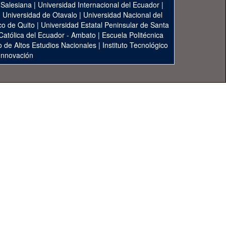
 Salesiana
|
Universidad Internacional del Ecuador
|
|
Universidad de Otavalo
|
Universidad Nacional del
co de Quito
|
Universidad Estatal Peninsular de Santa
 Católica del Ecuador - Ambato
|
Escuela Politécnica
to de Altos Estudios Nacionales
|
Instituto Tecnológico
 Innovación