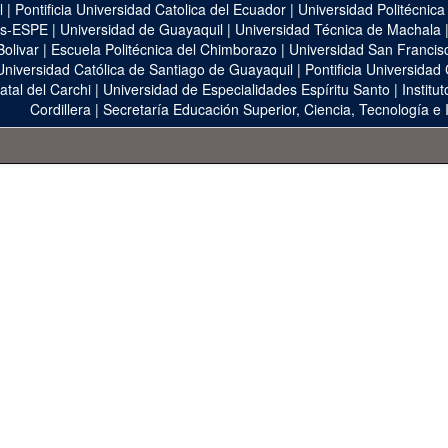
l
|
Pontificia Universidad Catolica del Ecuador
|
Universidad Politécnica
as-ESPE
|
Universidad de Guayaquil
|
Universidad Técnica de Machala
Bolivar
|
Escuela Politécnica del Chimborazo
|
Universidad San Francis
Universidad Católica de Santiago de Guayaquil
|
Pontificia Universidad
atal del Carchi
|
Universidad de Especialidades Espíritu Santo
|
Institu
Cordillera
|
Secretaría Educación Superior, Ciencia, Tecnología e