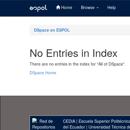
Home
Browse
Help
Skip
navigation
DSpace en ESPOL
No Entries in Index
There are no entries in the index for "All of DSpace".
DSpace Home
CEDIA
|
Escuela Superior Politécnica
del Ecuador
|
Universidad Técnica d