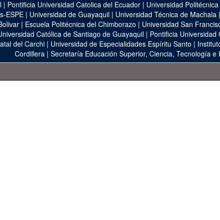
l
|
Pontificia Universidad Catolica del Ecuador
|
Universidad Politécnica
as-ESPE
|
Universidad de Guayaquil
|
Universidad Técnica de Machala
Bolivar
|
Escuela Politécnica del Chimborazo
|
Universidad San Francis
Universidad Católica de Santiago de Guayaquil
|
Pontificia Universidad
atal del Carchi
|
Universidad de Especialidades Espíritu Santo
|
Institu
Cordillera
|
Secretaría Educación Superior, Ciencia, Tecnología e