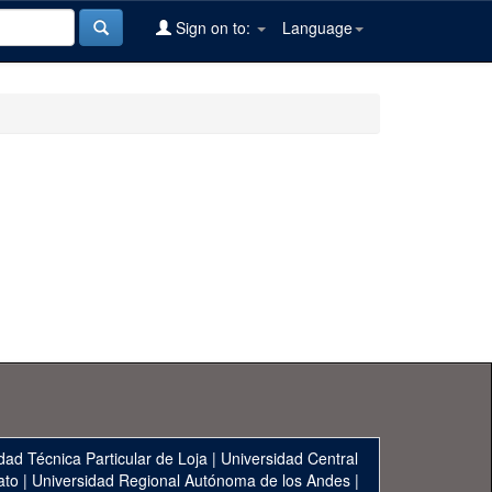
Sign on to:
Language
dad Técnica Particular de Loja
|
Universidad Central
ato
|
Universidad Regional Autónoma de los Andes
|