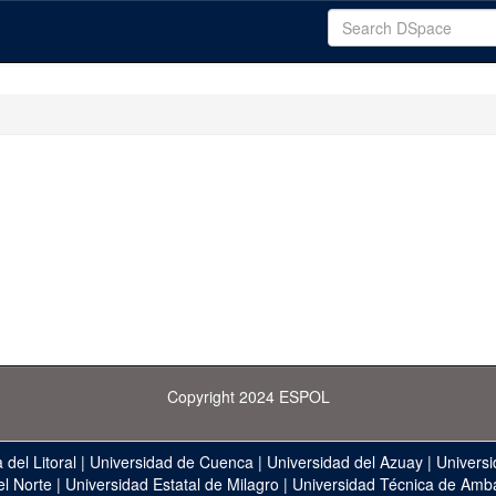
Copyright 2024 ESPOL
 del Litoral
|
Universidad de Cuenca
|
Universidad del Azuay
|
Universi
el Norte
|
Universidad Estatal de Milagro
|
Universidad Técnica de Amb