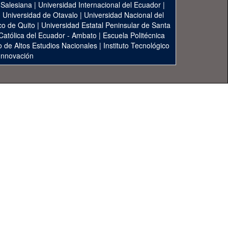
 Salesiana
|
Universidad Internacional del Ecuador
|
|
Universidad de Otavalo
|
Universidad Nacional del
co de Quito
|
Universidad Estatal Peninsular de Santa
 Católica del Ecuador - Ambato
|
Escuela Politécnica
to de Altos Estudios Nacionales
|
Instituto Tecnológico
 Innovación