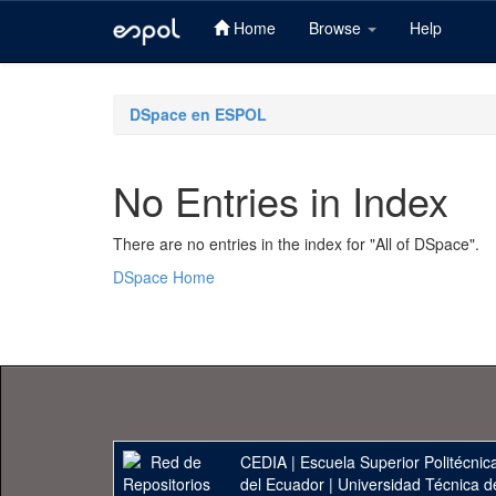
Home
Browse
Help
Skip
navigation
DSpace en ESPOL
No Entries in Index
There are no entries in the index for "All of DSpace".
DSpace Home
CEDIA
|
Escuela Superior Politécnica
del Ecuador
|
Universidad Técnica d