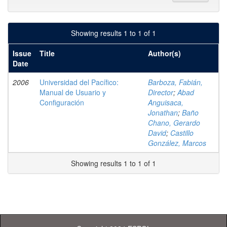
Showing results 1 to 1 of 1
Issue
Title
Author(s)
Date
2006
Universidad del Pacífico:
Barboza, Fabián,
Manual de Usuario y
Director
;
Abad
Configuración
Anguisaca,
Jonathan
;
Baño
Chano, Gerardo
David
;
Castillo
González, Marcos
Showing results 1 to 1 of 1