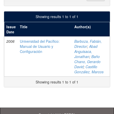
Showing results 1 to 1 of 1
Issue
Title
Author(s)
Date
2006
Universidad del Pacífico:
Barboza, Fabián,
Manual de Usuario y
Director
;
Abad
Configuración
Anguisaca,
Jonathan
;
Baño
Chano, Gerardo
David
;
Castillo
González, Marcos
Showing results 1 to 1 of 1