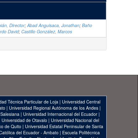
ián, Director
;
Abad Anguisaca, Jonathan
;
Baño
rdo David
;
Castillo González, Marcos
dad Técnica Particular de Loja
|
Universidad Central
ato
|
Universidad Regional Autónoma de los Andes
|
 Salesiana
|
Universidad Internacional del Ecuador
|
|
Universidad de Otavalo
|
Universidad Nacional del
co de Quito
|
Universidad Estatal Peninsular de Santa
 Católica del Ecuador - Ambato
|
Escuela Politécnica