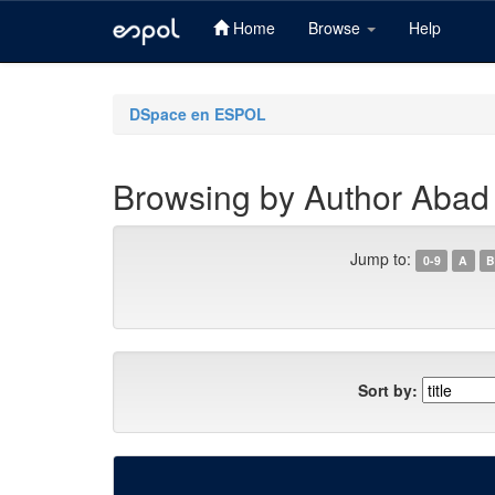
Home
Browse
Help
Skip
navigation
DSpace en ESPOL
Browsing by Author Abad
Jump to:
0-9
A
B
Sort by: