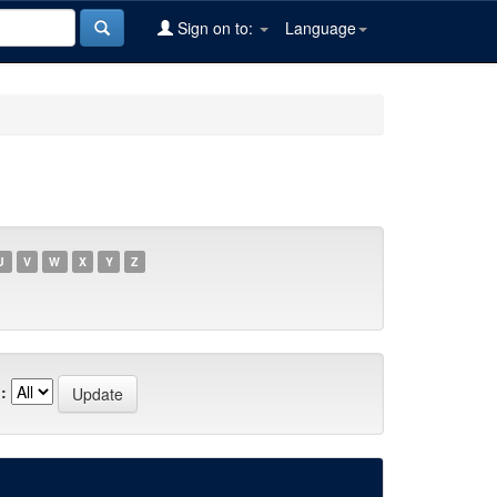
Sign on to:
Language
U
V
W
X
Y
Z
: