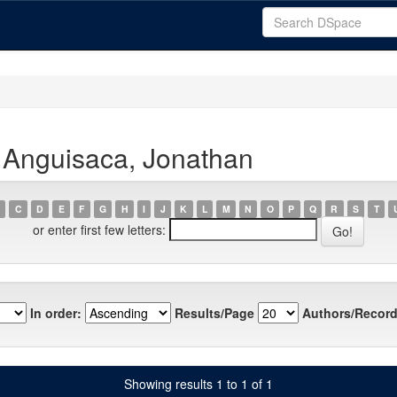
 Anguisaca, Jonathan
C
D
E
F
G
H
I
J
K
L
M
N
O
P
Q
R
S
T
or enter first few letters:
In order:
Results/Page
Authors/Record
Showing results 1 to 1 of 1