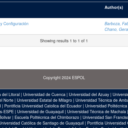
Author(s)
 y Configuración
Barboza, Fab
Chano, Gera
Showing results 1 to 1 of 1
Copyright 2024 ESPOL
 del Litoral
|
Universidad de Cuenca
|
Universidad del Azuay
|
Universi
el Norte
|
Universidad Estatal de Milagro
|
Universidad Técnica de Amb
l
|
Pontificia Universidad Catolica del Ecuador
|
Universidad Politécnica
as-ESPE
|
Universidad de Guayaquil
|
Universidad Técnica de Machala
Bolivar
|
Escuela Politécnica del Chimborazo
|
Universidad San Francis
Universidad Católica de Santiago de Guayaquil
|
Pontificia Universidad