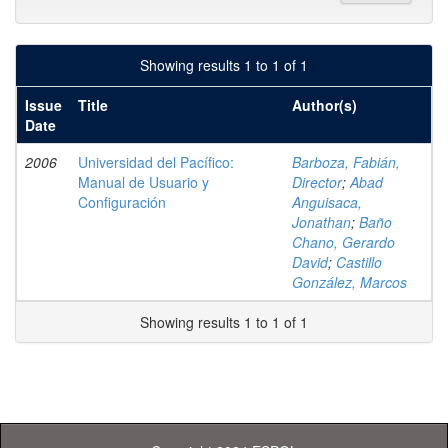
Showing results 1 to 1 of 1
Issue
Title
Author(s)
Date
2006
Universidad del Pacífico:
Barboza, Fabián,
Manual de Usuario y
Director
;
Abad
Configuración
Anguisaca,
Jonathan
;
Baño
Chano, Gerardo
David
;
Castillo
González, Marcos
Showing results 1 to 1 of 1