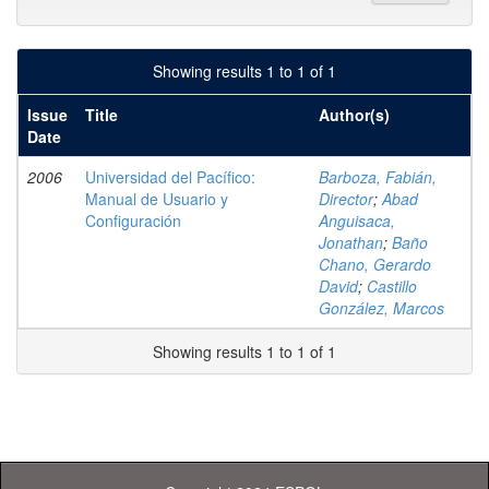
Showing results 1 to 1 of 1
Issue
Title
Author(s)
Date
2006
Universidad del Pacífico:
Barboza, Fabián,
Manual de Usuario y
Director
;
Abad
Configuración
Anguisaca,
Jonathan
;
Baño
Chano, Gerardo
David
;
Castillo
González, Marcos
Showing results 1 to 1 of 1