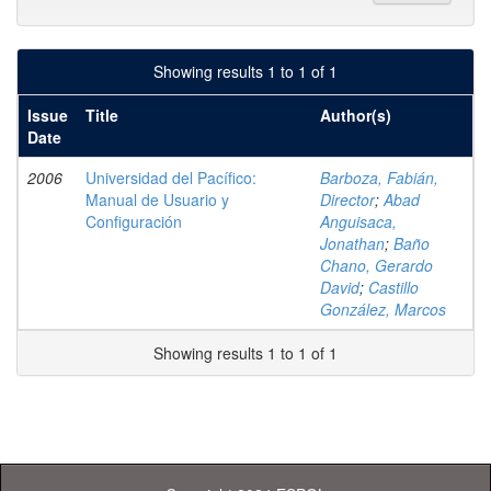
Showing results 1 to 1 of 1
Issue
Title
Author(s)
Date
2006
Universidad del Pacífico:
Barboza, Fabián,
Manual de Usuario y
Director
;
Abad
Configuración
Anguisaca,
Jonathan
;
Baño
Chano, Gerardo
David
;
Castillo
González, Marcos
Showing results 1 to 1 of 1