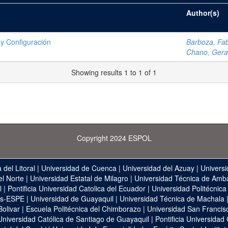
Author(s)
 y Configuración
Barboza, Fab
Chano, Gera
Showing results 1 to 1 of 1
Copyright 2024 ESPOL
 del Litoral
|
Universidad de Cuenca
|
Universidad del Azuay
|
Universi
el Norte
|
Universidad Estatal de Milagro
|
Universidad Técnica de Amb
l
|
Pontificia Universidad Catolica del Ecuador
|
Universidad Politécnica
as-ESPE
|
Universidad de Guayaquil
|
Universidad Técnica de Machala
Bolivar
|
Escuela Politécnica del Chimborazo
|
Universidad San Francis
Universidad Católica de Santiago de Guayaquil
|
Pontificia Universidad