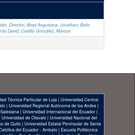
ián, Director
;
Abad Anguisaca, Jonathan
;
Baño
rdo David
;
Castillo González, Marcos
dad Técnica Particular de Loja
|
Universidad Central
ato
|
Universidad Regional Autónoma de los Andes
|
 Salesiana
|
Universidad Internacional del Ecuador
|
|
Universidad de Otavalo
|
Universidad Nacional del
co de Quito
|
Universidad Estatal Peninsular de Santa
 Católica del Ecuador - Ambato
|
Escuela Politécnica