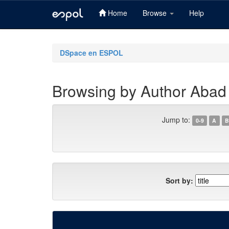
Home
Browse
Help
Skip
navigation
DSpace en ESPOL
Browsing by Author Abad
Jump to:
0-9
A
B
Sort by: