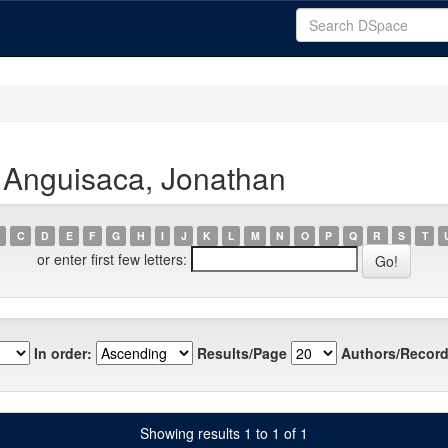
 Anguisaca, Jonathan
C
D
E
F
G
H
I
J
K
L
M
N
O
P
Q
R
S
T
or enter first few letters:
In order:
Results/Page
Authors/Record
Showing results 1 to 1 of 1