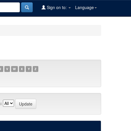
Sign on to:
Language
U
V
W
X
Y
Z
: