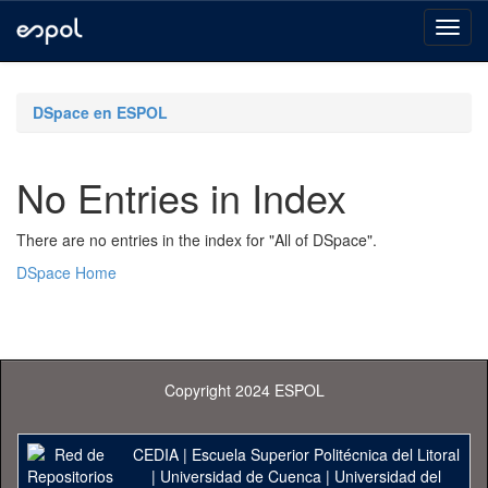
Skip
navigation
DSpace en ESPOL
No Entries in Index
There are no entries in the index for "All of DSpace".
DSpace Home
Copyright 2024 ESPOL
CEDIA
|
Escuela Superior Politécnica del Litoral
|
Universidad de Cuenca
|
Universidad del