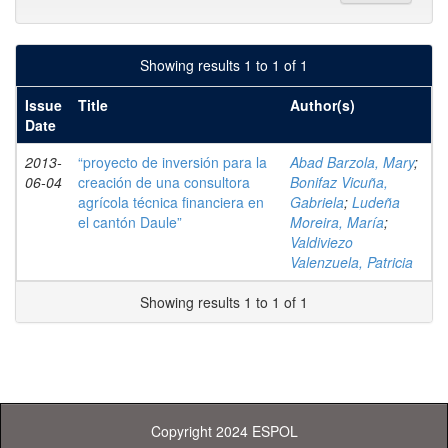
Showing results 1 to 1 of 1
Issue
Title
Author(s)
Date
2013-
“proyecto de inversión para la
Abad Barzola, Mary
;
06-04
creación de una consultora
Bonifaz Vicuña,
agrícola técnica financiera en
Gabriela
;
Ludeña
el cantón Daule”
Moreira, María
;
Valdiviezo
Valenzuela, Patricia
Showing results 1 to 1 of 1
Copyright 2024 ESPOL