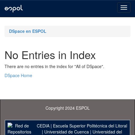
Skip
navigation
DSpace en ESPOL
No Entries in Index
There are no entries in the index for "All of DSpace".
DSpace Home
Copyright 2024 ESPOL
CEDIA
|
Escuela Superior Politécnica del Litoral
|
Universidad de Cuenca
|
Universidad del